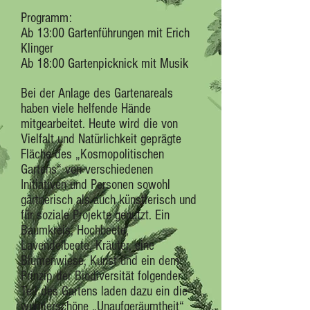
Programm:
Ab 13:00 Gartenführungen mit Erich
Klinger
Ab 18:00 Gartenpicknick mit Musik
Bei der Anlage des Gartenareals
haben viele helfende Hände
mitgearbeitet. Heute wird die von
Vielfalt und Natürlichkeit geprägte
Fläche des „Kosmopolitischen
Gartens“ von verschiedenen
Initiativen und Personen sowohl
gärtnerisch als auch künstlerisch und
für soziale Projekte genutzt. Ein
Baumkreis, Hochbeete,
Lavendelbeete, Kräuter, eine
Blumenwiese, Kunst und ein dem
Prinzip der Biodiversität folgender
Teil des Gartens laden dazu ein die
wunderschöne „Unaufgeräumtheit“