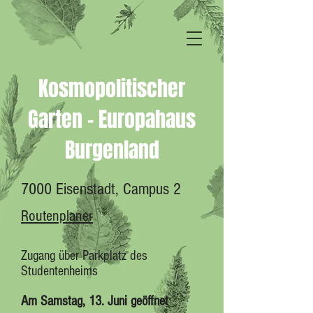
Kosmopolitischer
Garten - Europahaus
Burgenland
7000 Eisenstadt, Campus 2
Routenplaner
Zugang über Parkplatz des
Studentenheims
Am Samstag, 13. Juni geöffnet